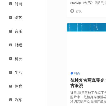
2026年《红秀》四月
时尚
次二度深度携手，尽显
的高度认可。镜头下的
苏悦
黎世家先锋解构美学。
综艺
型，利落剪裁搭配标志
场与松弛质感兼具，将
自身骨相美融合得恰到
音乐
透着历经岁月沉淀的锋
系列到《时装》六月
财经
科技
生活
时尚
范桢复古写真曝光
古浪漫
体育
近日,演员范桢工作室工
照片中，范桢身穿缀满
汽车
冷调光线中泛着细碎星
胧肌理相互映衬，化身