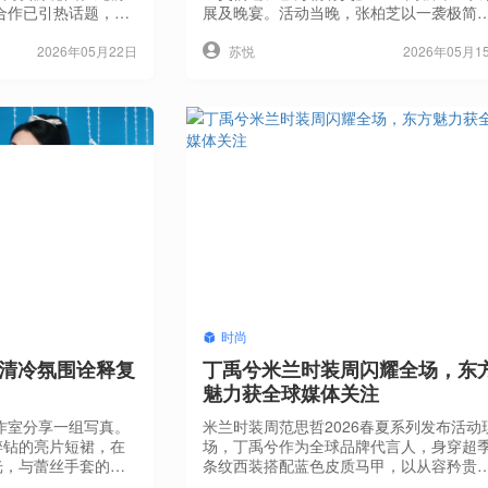
刊合作已引热话题，此
展及晚宴。活动当晚，张柏芝以一袭极简
品牌对其时尚影响力
色造型优雅亮相：利落的无袖马甲搭配垂
张柏芝，完美诠释巴
感十足的鱼尾长裙，辅以长款手套，简约
2026年05月22日
2026年05月1
苏悦
她身着品牌新季造
气的剪裁完美勾勒出优越身形。精致盘发
性机能细节，冷冽气
显其骨相之美，明艳气质与东方珠宝美学
品牌的叛逆高级感与
得益彰。张柏芝先后佩戴两套品牌重磅高
好处，每一寸光影都
珠宝登场，璀璨珠宝与利落黑调造型交相
芒。从《红秀》新季
映。凭借出众的时尚表现力，她上身的两
高
时尚
 清冷氛围诠释复
丁禹兮米兰时装周闪耀全场，东
魅力获全球媒体关注
作室分享一组写真。
米兰时装周范思哲2026春夏系列发布活动
碎钻的亮片短裙，在
场，丁禹兮作为全球品牌代言人，身穿超
光，与蕾丝手套的朦
条纹西装搭配蓝色皮质马甲，以从容矜贵
九十年代美式甜心，
姿态亮相秀场。其精准的时尚表现力成为