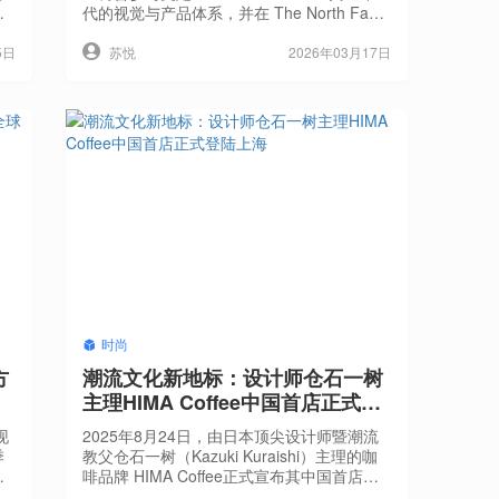
黑
代的视觉与产品体系，并在 The North Face
坠
多个環球关键项目中扮演核心角色。二十余
大
年来，从 adidas Originals ObyO、KZK 系列
5日
2026年03月17日
苏悦
更
到 The Fourness 与 A.FOUR Labs，仓石一
相
树持续推动机能、美学与青年文化之间的交
级
汇演进。本届 ComplexCon 香港 202
辉
套
时尚
方
潮流文化新地标：设计师仓石一树
主理HIMA Coffee中国首店正式登
陆上海
现
2025年8月24日，由日本顶尖设计师暨潮流
季
教父仓石一树（Kazuki Kuraishi）主理的咖
的
啡品牌 HIMA Coffee正式宣布其中国首店于
国
上海市普陀区莫干山路87号盛大开业。此举