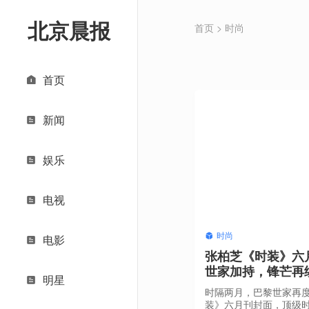
北京晨报
首页
>
时尚
首页
新闻
娱乐
电视
时尚
电影
张柏芝《时装》六
世家加持，锋芒再
明星
时隔两月，巴黎世家再
装》六月刊封面，顶级