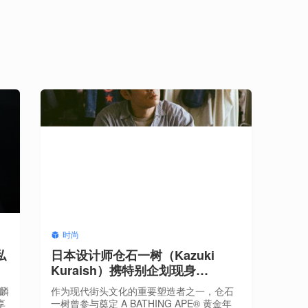
时尚
私
日本设计师仓石一树（Kazuki
Kuraish）携特别企划现身
ComplexCon Hong Kong 2026
麒麟
作为现代街头文化的重要塑造者之一，仓石
享
一树曾参与奠定 A BATHING APE® 黄金年