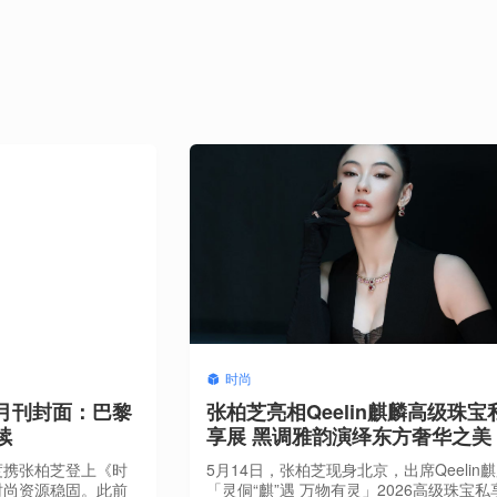
时尚
月刊封面：巴黎
张柏芝亮相Qeelin麒麟高级珠宝
续
享展 黑调雅韵演绎东方奢华之美
度携张柏芝登上《时
5月14日，张柏芝现身北京，出席Qeelin
时尚资源稳固。此前
「灵侗“麒”遇 万物有灵」2026高级珠宝私