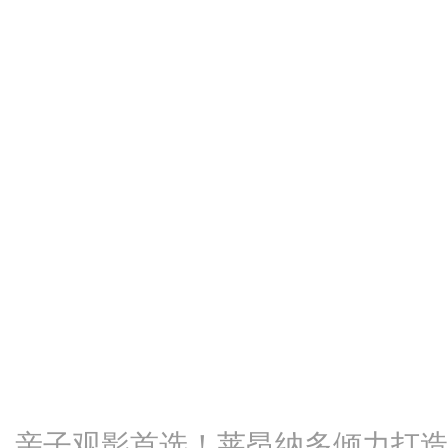
亲子观影首选！莱昂纳多倾力打