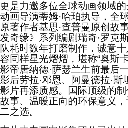
更是力邀多位全球动画领域的
动画导演蒂姆·哈珀执导，全球
原著作者基思·查普曼原创故
发奇缘》系列编剧瑞奇·罗克
队耗时数年打磨制作，诚意十
容同样星光熠熠，堪称“奥斯
影帝唐纳德·萨瑟兰生前最后
影后劳拉·邓恩、阿曼德拉·
影片再添质感。国际顶级的制
故事、温暖正向的环保意义，
二之选。