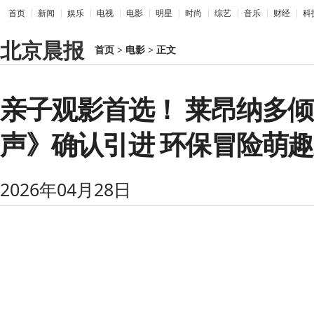
首页
新闻
娱乐
电视
电影
明星
时尚
综艺
音乐
财经
科
北京晨报
首页
>
电影
>
正文
亲子观影首选！ 莱昂纳多
声》确认引进 环保冒险萌
2026年04月28日