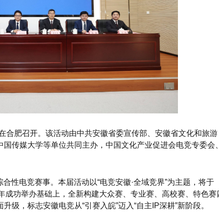
见面会在合肥召开。该活动由中共安徽省委宣传部、安徽省文化和旅游
中国传媒大学等单位共同主办，中国文化产业促进会电竞专委会
综合性电竞赛事。本届活动以“电竞安徽·全域竞界”为主题，将于
025年成功举办基础上，全新构建大众赛、专业赛、高校赛、特色赛
级，标志安徽电竞从“引赛入皖”迈入“自主IP深耕”新阶段。