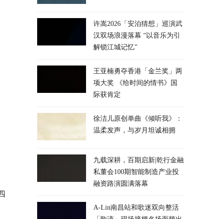
许嵩2026「安泊猜想」巡演武
汉双场浪漫落幕 “以音乐为引
解锁江城记忆”
王亚楠勇夺香港「金兰奖」两
项大奖 《给时间的情书》国
际获肯定
徐洁儿原创单曲《倾听我》：
温柔发声，与岁月坦诚相拥
、
九载深耕，百期启新|乾行金融
私董会100期智能制造产业投
融资路演圆满落幕
四
A-Lin南昌站和歌迷双向整活