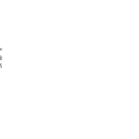
、
产
业
名