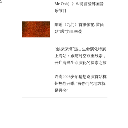
化
Me Ooh）》即将首登韩国音
乐节目
陈瑶《九门》首播惊艳 霍仙
姑“飒”力量来袭
“触探深海”远古生命演化特展
上海站：跟随时空双重线索，
开启海洋生命演化的探索之旅
许嵩2026安泊猜想巡演首站杭
州热烈开唱 “有你们的地方就
是吾乡”