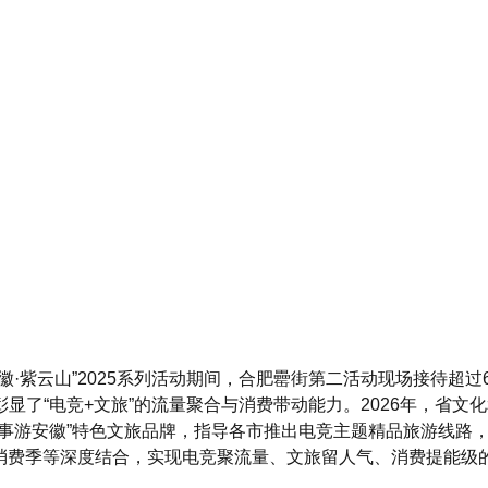
·紫云山”2025系列活动期间，合肥罍街第二活动现场接待超过
彰显了“电竞+文旅”的流量聚合与消费带动能力。2026年，省文
事游安徽”特色文旅品牌，指导各市推出电竞主题精品旅游线路
惠民消费季等深度结合，实现电竞聚流量、文旅留人气、消费提能级