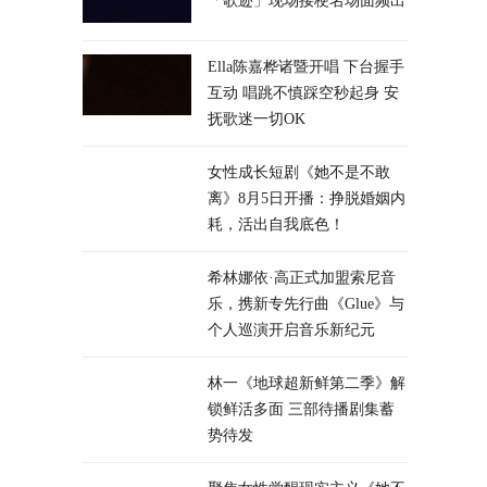
「歌迹」现场接梗名场面频出
Ella陈嘉桦诸暨开唱 下台握手
互动 唱跳不慎踩空秒起身 安
抚歌迷一切OK
女性成长短剧《她不是不敢
离》8月5日开播：挣脱婚姻内
耗，活出自我底色！
希林娜依·高正式加盟索尼音
乐，携新专先行曲《Glue》与
个人巡演开启音乐新纪元
林一《地球超新鲜第二季》解
锁鲜活多面 三部待播剧集蓄
势待发