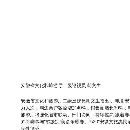
安徽省文化和旅游厅二级巡视员 胡文生
安徽省文化和旅游厅二级巡视员胡文生指出，“电竞安徽
万人次，周边商户客流增加40%，销售额增长30%，
旅游厅将强化省市联动、部门协同，持续擦亮“跟着赛
并将赛事与“超级皖”美食争霸赛、“520”安徽文旅
良性循环。