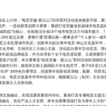
上介绍，“电竞安徽·紫云山”2026系列活动迎来焕新升级，聚
竞IP。一是创新策划两大赛事：重磅打造安徽省首届城市电竞超
城而战”为核心，全面激活全省16个地市电竞活力与城市魅力，7
上演年度总决赛，赛事打通“普通玩家—赛事选手”“个人参与—城
竞之名彰显城市风采；创新举办皖台青年电竞·神山文化嘉年华
、文化寻根、文创共生三大核心主题，深化皖台青年互动交流、情
跨年延续品牌效应：作为全球首个女子电竞巡回赛、王者荣耀官
度落户合肥，本次赛事是“电竞安徽・紫云山”系列活动的顶级职
城市行列；接续举办第七届国际大学生电竞节，将于9月至11
学生评" 的特色办赛理念，挖掘青年创新创意潜能，集聚、培育优
大会、电竞文旅嘉年华等特色活动，赋能紫云山（包河）文化创
量发展注入全新动能。
深耕文旅融合，实现流量留量双向转化。量身打造专属电竞主题文
教融合，夯实产业人才支撑。将专业赛事现场打造为青年人才的“