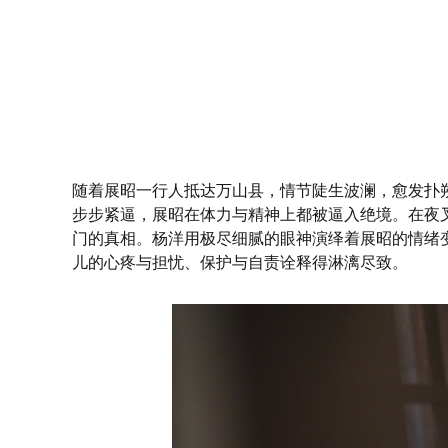
随着展昭一行人抵达万山县，情节陡生波澜，愈发扑
步步紧逼，展昭在体力与精神上都被逼入绝境。在夜
门的真相。杨洋用极尽细腻的眼神演绎着展昭的情绪
儿的心疼与担忧、保护与自责诠释得淋漓尽致。