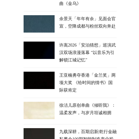
曲《金乌》
余景天「年年有余」见面会官
宣，空降成都与粉丝双向奔赴
许嵩2026「安泊猜想」巡演武
汉双场浪漫落幕 “以音乐为引
解锁江城记忆”
王亚楠勇夺香港「金兰奖」两
项大奖 《给时间的情书》国
际获肯定
徐洁儿原创单曲《倾听我》：
温柔发声，与岁月坦诚相拥
九载深耕，百期启新|乾行金融