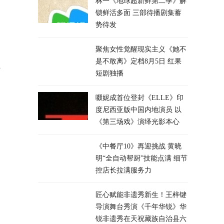
林一《地球超新鲜第二季》解
锁鲜活多面 三部待播剧集蓄
势待发
聚焦女性觉醒现实主义《她不
是不敢离》定档8月5日 红果
站
短剧独播
啜妮成首位登封《ELLE》印
度尼西亚版中国内地演员 以
《第三场戏》演绎光影本心
《中餐厅10》再迎挑战 黄晓
明“全自动帮厨”技能点满 细节
控店长拉满服务力
匠心赋能非遗秀新生！王梓键
导演舞台秀演《千年华锐》华
锐非遗秀在天祝藏族自治县六