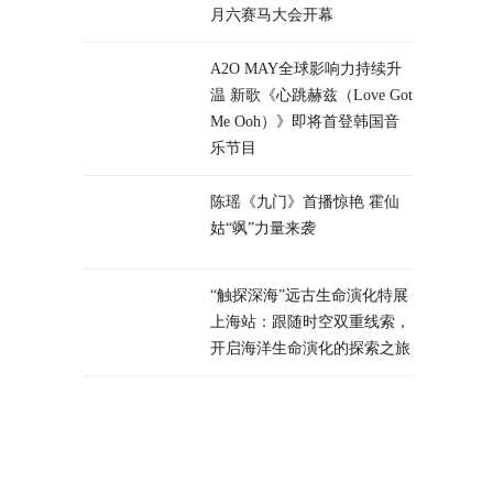
月六赛马大会开幕
A2O MAY全球影响力持续升
温 新歌《心跳赫兹（Love Got
Me Ooh）》即将首登韩国音
乐节目
陈瑶《九门》首播惊艳 霍仙
姑“飒”力量来袭
“触探深海”远古生命演化特展
上海站：跟随时空双重线索，
开启海洋生命演化的探索之旅