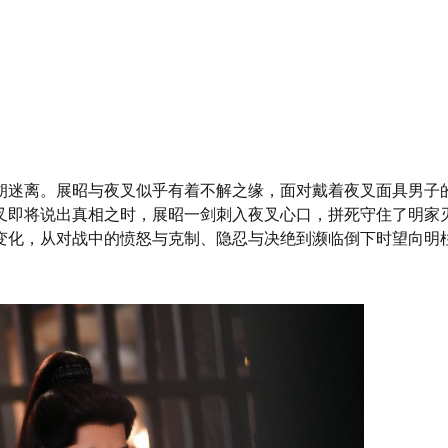
朔迷离。展昭与夜叉似乎有着不解之缘，面对戴着夜叉面具男子
叉即将说出真相之时，展昭一剑刺入夜叉心口，拼死守住了明家
变化，从对战中的愤怒与克制、隐忍与决绝到濒临倒下时望向明