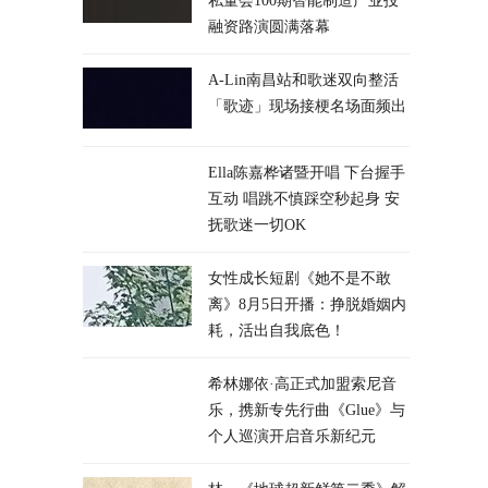
私董会100期智能制造产业投
融资路演圆满落幕
A-Lin南昌站和歌迷双向整活
「歌迹」现场接梗名场面频出
Ella陈嘉桦诸暨开唱 下台握手
互动 唱跳不慎踩空秒起身 安
抚歌迷一切OK
女性成长短剧《她不是不敢
离》8月5日开播：挣脱婚姻内
耗，活出自我底色！
希林娜依·高正式加盟索尼音
乐，携新专先行曲《Glue》与
个人巡演开启音乐新纪元