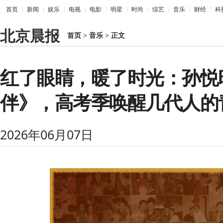
首页
新闻
娱乐
电视
电影
明星
时尚
综艺
音乐
财经
科
北京晨报
首页
>
音乐
>
正文
红了眼睛，暖了时光：孙悦
伴》，高考季唤醒几代人的
2026年06月07日